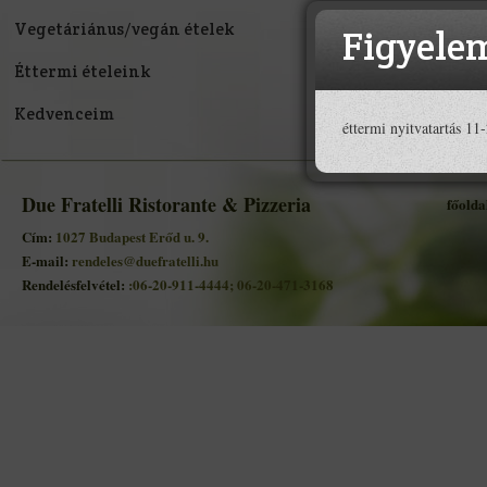
Vegetáriánus/vegán ételek
Figyele
Éttermi ételeink
Kedvenceim
éttermi nyitvatartás 11
Due Fratelli Ristorante & Pizzeria
főolda
Cím:
1027 Budapest Erőd u. 9.
E-mail:
rendeles@duefratelli.hu
Rendelésfelvétel:
:06-20-911-4444; 06-20-471-3168