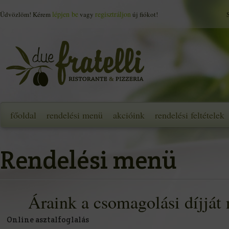
lépjen be
regisztráljon
Üdvözlöm! Kérem
vagy
új fiókot!
főoldal
rendelési menü
akcióink
rendelési feltételek
Rendelési menü
Áraink a csomagolási díjját n
Online asztalfoglalás