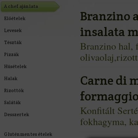
A chef ajánlata
Branzino a
Előételek
insalata m
Levesek
Tészták
Branzino hal, 
olivaolaj,rizott
Pizzák
Húsételek
Carne di m
Halak
Rizottók
formaggio
Saláták
Konfitált Serté
Desszertek
fokhagyma, k
Gluténmentes ételek